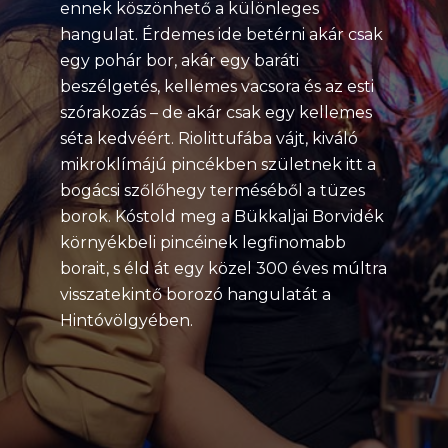
ennek köszönhető a különleges
hangulat. Érdemes ide betérni akár csak
egy pohár bor, akár egy baráti
beszélgetés, kellemes vacsora és az esti
szórakozás – de akár csak egy kellemes
séta kedvéért. Riolittufába vájt, kiváló
mikroklímájú pincékben születnek itt a
bogácsi szőlőhegy terméséből a tüzes
borok. Kóstold meg a Bükkaljai Borvidék
környékbeli pincéinek legfinomabb
borait, s éld át egy közel 300 éves múltra
visszatekintő borozó hangulatát a
Hintóvölgyében.