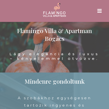
Flamingo Villa & Apartman
Bogács
Lágy elegancia és luxus
– kényelemmel ötvözve.
Mindenre gondoltunk
A szobákhoz egységesen
tartozik ingyenes és