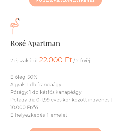
FOGLALÁS/AJÁNLATKÉRÉS
Rosé Apartman
22.000 Ft
2 éjszakától
/ 2 fő/éj
Előleg: 50%
Ágyak: 1 db franciaágy
Pótágy: 1 db kétfős kanapéágy
Pótágy díj: 0-1,99 éves kor között ingyenes |
10.000 Ft/fő
Elhelyezkedés: 1. emelet