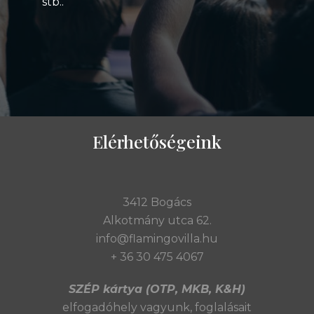
stb..
Elérhetőségeink
3412 Bogács
Alkotmány utca 62.
info@flamingovilla.hu
+ 36 30 475 4067
SZÉP kártya (OTP, MKB, K&H)
elfogadóhely vagyunk,
foglalásait