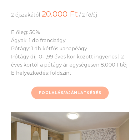
20.000 Ft
2 éjszakától
/ 2 fő/éj
Előleg: 50%
Ágyak: 1 db franciaágy
Pótágy: 1 db kétfős kanapéágy
Pótágy díj: 0-1,99 éves kor között ingyenes | 2
éves kortól a pótágy ár egységesen 8.000 Ft/éj
Elhelyezkedés: földszint
FOGLALÁS/AJÁNLATKÉRÉS