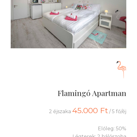
Flamingó Apartman
45.000 Ft
2 éjszaka
/ 5 fő/éj
Előleg: 50%
Légterek: 2 hálószoba