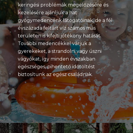
keringési problémák megelőzésére és
kezelésére ajánljuk a hat
gyógymedencénk látogatóinak, de a fél
évszázada feltárt víz számos más
területen is kifejti jótékony hatását.
További medencékkel várjuk a
gyerekeket, a strandolni vagy úszni
vágyókat, így minden évszakban
egészséges, pihentető időtöltést
biztosítunk az egész családnak.