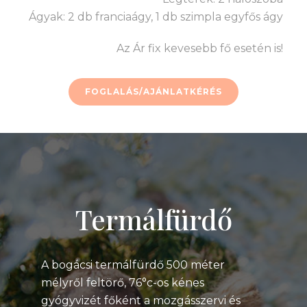
Ágyak: 2 db franciaágy, 1 db szimpla egyfős ágy
Az Ár fix kevesebb fő esetén is!
FOGLALÁS/AJÁNLATKÉRÉS
Termálfürdő
A bogácsi termálfürdő 500 méter
mélyről feltörő, 76°c-os kénes
gyógyvizét főként a mozgásszervi és