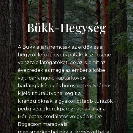
Bükk-Hegység
A Bükk alján nemcsak az erdők és a
hegyről lefutó gyors patakok szépsége
vonzza a látogatókat, de az is, amit az
évezredek és maga az ember a kőbe
vájt: barlangok, kaptárkövek,
barlanglakások és borospincék. Számos
kijelölt túraútvonal segít a
kirándulóknak, a gyakorlottabb túrázók
pedig végigkerékpározhatnak akár a
Hór-patak csodálatos völgyén is. De
Bogácson maradva is
megismerkedhetnek a természettel: a