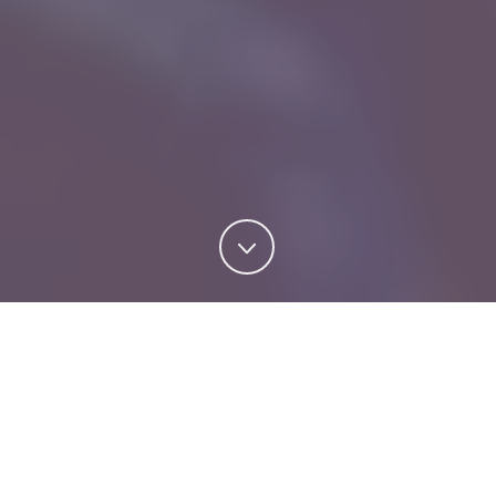
Az egész ház is bérelhető! Lánybúcsú,
legénybúcsú, szülinap, baráti-családi
rendezvényekre.
Érdeklődj: +36 30 475-40-67 -es